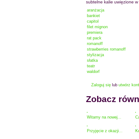
subtelne kalie uwięzione w
aranżacja
bankiet
capitol
filet mignon
premiera
rat pack
romanoff
strawberries romanoff
stylizacja
słatka
teatr
waldorf
Zaloguj się
lub
utwórz kon
Zobacz równ
Witamy na nowej...
Ca
Przyjęcie z okazji...
Ku