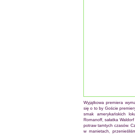
Wyjątkowa premiera wyma
się o to by Goście premier
smak amerykańskich loka
Romanoff, sałatka Waldorf c
potraw tamtych czasów. Cze
w manietach, przenieśliś