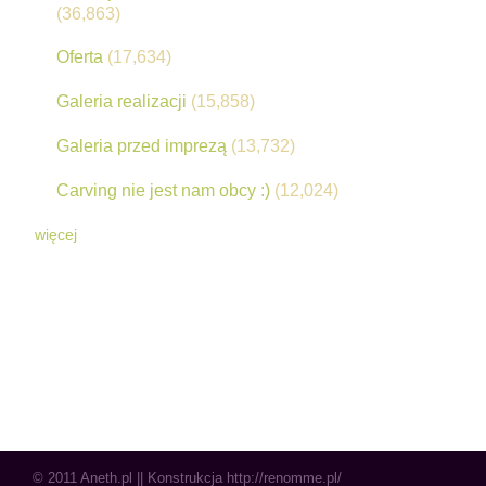
(36,863)
Oferta
(17,634)
Galeria realizacji
(15,858)
Galeria przed imprezą
(13,732)
Carving nie jest nam obcy :)
(12,024)
więcej
© 2011
Aneth.pl
|| Konstrukcja
http://renomme.pl/