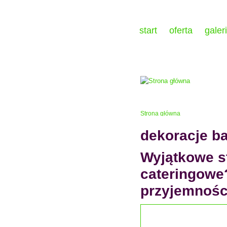
start
oferta
galer
Strona główna
dekoracje b
Wyjątkowe st
cateringowe
przyjemności